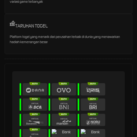
variasi game terbanyak
TARUHAN TOGEL
Platform togel yang menarik dari perusahan terbaik di dunia yang menawarkan
hadiah kemenangan besar