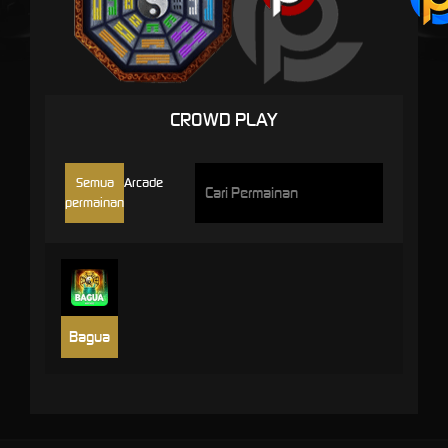
CROWD PLAY
Semua
Arcade
permainan
Bagua