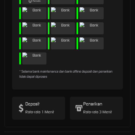
* Selama bank maintenance dan bank offline deposit dan penarikan
tidak dapat diproses
Deposit
Penarikan
Rata-rata 1 Menit
Rata-rata 3 Menit