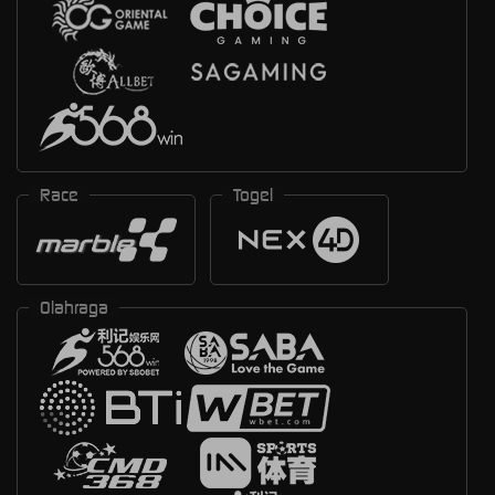
Race
Togel
Olahraga