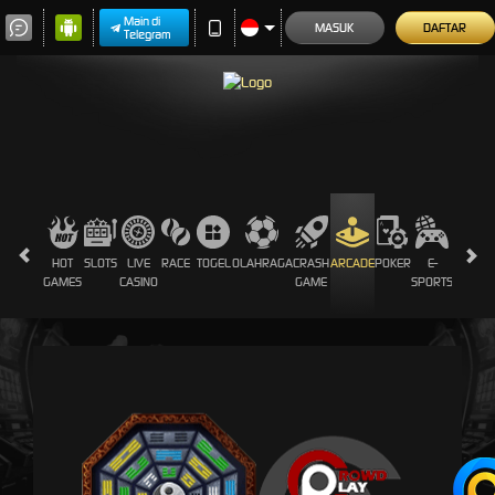
Main di
MASUK
DAFTAR
Telegram
HOT
SLOTS
LIVE
RACE
TOGEL
OLAHRAGA
CRASH
ARCADE
POKER
E-
PROMO
GAMES
CASINO
GAME
SPORTS