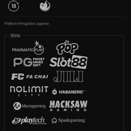
Platform Penyedia Layanan
Slots