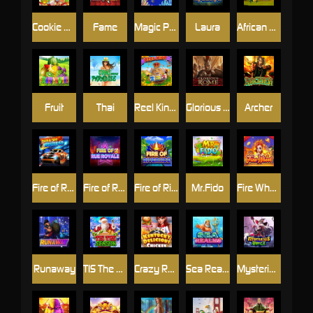
Cookie Pop
Fame
Magic Pearl
Laura
African Wildlife
Fruit
Thai
Reel King Mega
Glorious Rome
Archer
Fire of Route 66
Fire of Rue Royale
Fire of Riverside
Mr.Fido
Fire Wheel
Runaway
TIS The Season
Crazy Restaurant
Sea Realms
Mysterious Witch