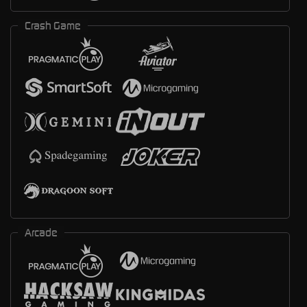
Crash Game
Arcade