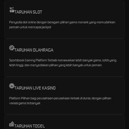
TARUHAN SLOT
Penyedia slot online dengan beragam pilihan game menarik yang memudahkan
pemain untuk mencapai jackpot
TARUHAN OLAHRAGA
Sportsbook Gaming Platform Terbaik menawarkan lebih banyak game, odds yang
lebih tinggi, dan menyediakan pilihan yang lebih banyak untuk pemain.
TARUHAN LIVE KASINO
Platform Pilihan bagi perusahaan-perusahaan terbaik di dunia, dengan pilihan
variasi game terbanyak
TARUHAN TOGEL