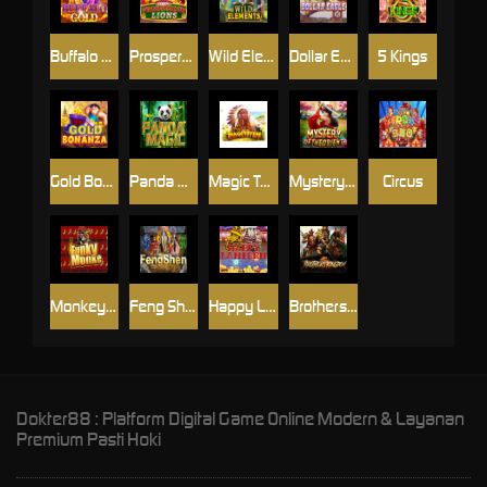
Buffalo Gold
Prosperous Lions
Wild Elements
Dollar Eagle
5 Kings
Gold Bonanza
Panda Magic II
Magic Totem
Mystery Of The Orient
Circus
Monkey Slots
Feng Shen
Happy Lantern
Brothers Kingdom
Dokter88 : Platform Digital Game Online Modern & Layanan
Premium Pasti Hoki