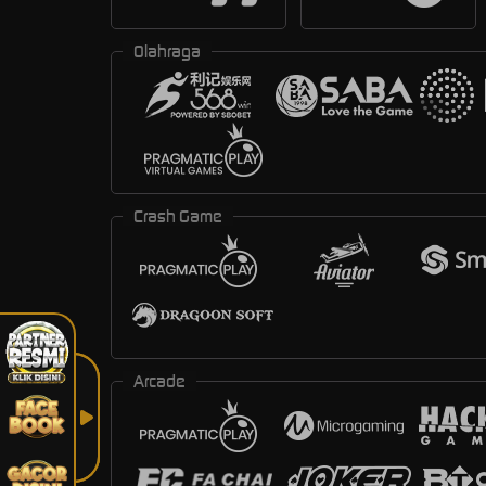
Olahraga
Crash Game
Arcade