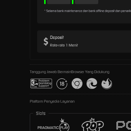
* Selama bank maintenance dan bank offline deposit dan penarik
Deposit
Rata-rata 1 Menit
Tanggung Jawab Bermain
Browser Yang Didukung
Platform Penyedia Layanan
Slots