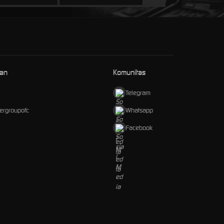
IDR
1,665,750.00
Gates of Olympus Super Scatter
j****7
IDR
1,628,280.00
Gates of Olympus 1000
botak****n
an
Komunitas
IDR
1,584,350.00
Gates of Olympus™
Telegram
asepm****i
ergroupofc
Whatsapp
IDR
1,478,050.00
Starlight Princess
Facebook
botak****n
IDR
1,424,000.00
Gates of Olympus™
ma****0
IDR
1,386,000.00
Gates of Olympus 1000
jonitra****7
IDR
1,346,500.00