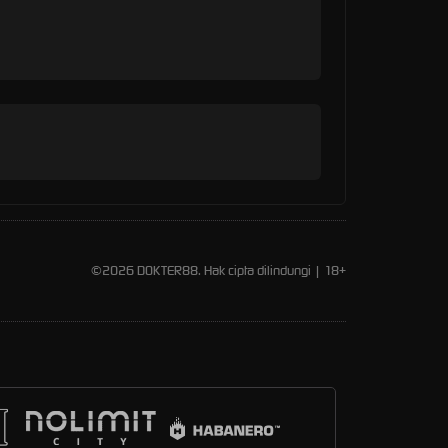
©2026 DOKTER88. Hak cipta dilindungi | 18+