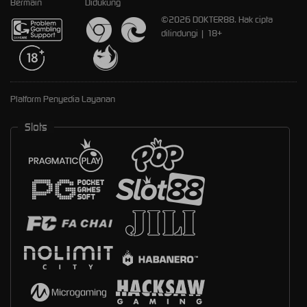
Bermain
Didukung
©2026 DOKTER88. Hak cipta
dilindungi | 18+
Platform Penyedia Layanan
Slots