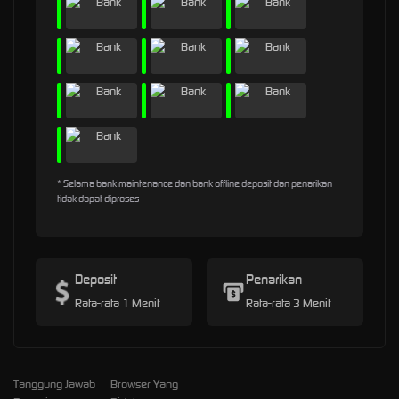
* Selama bank maintenance dan bank offline deposit dan penarikan
tidak dapat diproses
Deposit
Penarikan
Rata-rata 1 Menit
Rata-rata 3 Menit
Tanggung Jawab
Browser Yang