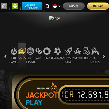
Main di
MASUK
DAFTAR
Telegram
HOT
SLOTS
LIVE
RACE
TOGEL
OLAHRAGA
CRASH
ARCADE
POKER
E-
PROMO
GAMES
CASINO
GAME
SPORTS
IDR
12,691,
JACKPOT
PLAY