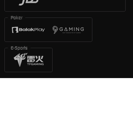
Poker
E-Sports