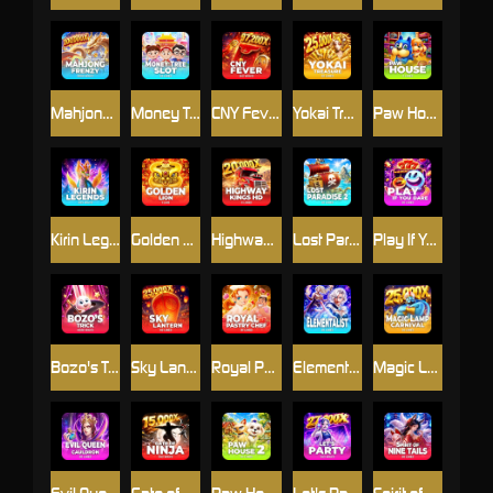
Mahjong Frenzy : Tiles of Fortunes
Money Tree Slot
CNY Fever
Yokai Treasure
Paw House
Kirin Legends
Golden Lion
Highway Kings HD
Lost Paradise 2
Play If You Dare
Bozo's Trick
Sky Lantern
Royal Pastry Chef
Elementalist
Magic Lamp Carnival