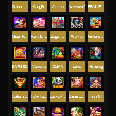
Golden Zongzi
KungFu
Athena
Werewolf
FEATURE BUY・SUPER POWERFUL
Moon Festival
Hand Of God
Dragon Boat Festival
Wu Xia
Fortune God
DA FU GUI
Vampire
ZUMA
Love
Alchemy
Fortune Bull
India Treasure
Lucky Panda
China Empress
Face Off