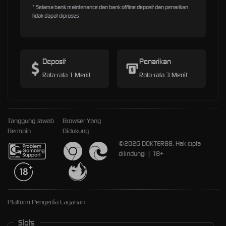
* Selama bank maintenance dan bank offline deposit dan penarikan
tidak dapat diproses
Deposit
Penarikan
Rata-rata 1 Menit
Rata-rata 3 Menit
Tanggung Jawab
Browser Yang
Bermain
Didukung
©2026 DOKTER88. Hak cipta
dilindungi | 18+
Platform Penyedia Layanan
Slots