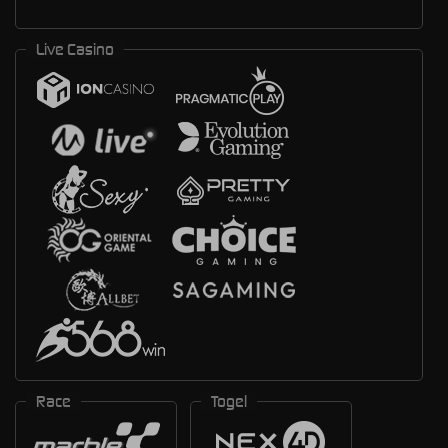
Live Casino
Race
Togel