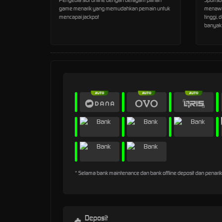
game menarik yang memudahkan pemain untuk
menawar
mencapai jackpot
tinggi,
banyak 
* Selama bank maintenance dan bank offline deposit dan penarik
Deposit