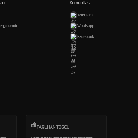
an
Komunitas
Telegram
ergroupofc
Whatsapp
Facebook
TARUHAN TOGEL
haan
Platform togel yang menarik dari perusahan