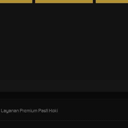
& Layanan Premium Pasti Hoki