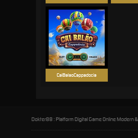
CaiBalaoCappadocia
Dokter88 : Platform Digital Game Online Modern 