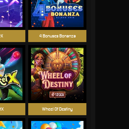
rX
4 Bonuses Bonanza
etX
Wheel Of Destiny