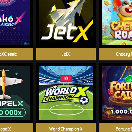
oXClassic
JetX
Cheesy 
ropelX
World Champion X
Fortune 