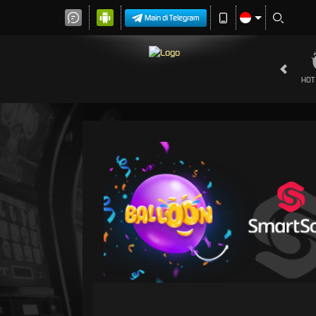
Main di Telegram
HOT