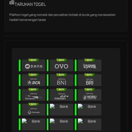
TARUHAN TOGEL
Platform togel yang menarik dari perusahan terbaik di dunia yang menawarkan
hadiah kemenangan besar