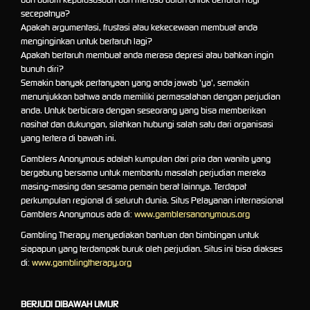
secepatnya?
Apakah argumentasi, frustasi atau kekecewaan membuat anda
menginginkan untuk bertaruh lagi?
Apakah bertaruh membuat anda merasa depresi atau bahkan ingin
bunuh diri?
Semakin banyak pertanyaan yang anda jawab 'ya', semakin
menunjukkan bahwa anda memiliki permasalahan dengan perjudian
anda. Untuk berbicara dengan seseorang yang bisa memberikan
nasihat dan dukungan, silahkan hubungi salah satu dari organisasi
yang tertera di bawah ini.
Gamblers Anonymous adalah kumpulan dari pria dan wanita yang
bergabung bersama untuk membantu masalah perjudian mereka
masing-masing dan sesama pemain berat lainnya. Terdapat
perkumpulan regional di seluruh dunia. Situs Pelayanan internasional
Gamblers Anonymous ada di:
www.gamblersanonymous.org
Gambling Therapy menyediakan bantuan dan bimbingan untuk
siapapun yang terdampak buruk oleh perjudian. Situs ini bisa diakses
di:
www.gamblingtherapy.org
BERJUDI DIBAWAH UMUR