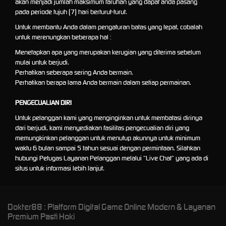
akan menjadi jumlah maksimum taruhan yang dapat anda pasang
pada periode tujuh (7) hari berturut-turut.
Untuk membantu Anda dalam pengaturan batas yang tepat, cobalah
untuk merenungkan beberapa hal :
Menetapkan apa yang merupakan kerugian yang diterima sebelum
mulai untuk berjudi.
Perhatikan seberapa sering Anda bermain.
Perhatikan berapa lama Anda bermain dalam setiap permainan.
PENGECUALIAN DIRI
Untuk pelanggan kami yang menginginkan untuk membatasi dirinya
dari berjudi, kami menyediakan fasilitas pengecualian diri yang
memungkinkan pelanggan untuk menutup akunnya untuk minimum
waktu 6 bulan sampai 5 tahun sesuai dengan permintaan. Silahkan
hubungi Petugas Layanan Pelanggan melalui “Live Chat” yang ada di
situs untuk informasi lebih lanjut.
Dokter88 : Platform Digital Game Online Modern & Layanan
Premium Pasti Hoki