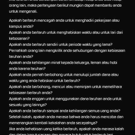
orang lain, maka pertanyaan berikut mungkin dapat membantu anda
untuk mengenali.
Apakah bertaruh mencegah anda untuk menghadiri pekerjaan atau
kampus anda?
Apakah anda bertaruh untuk menghabiskan waktu atau untuk lari dari
kebosanan?
Apakah anda bertaruh sendiri untuk periode waktu yang lama?
Pernahkah orang lain mengkritik anda sehubungan dengan kebiasaan
taruhan anda?
Apakah anda kehilangan minat kepada keluarga, teman atau hobi
anda karena taruhan?
Apakah anda pernah berbohong untuk menutupi jumlah dana atau
waktu yang anda habiskan untuk bertaruh?
Apakah anda berbohong, mencuri atau meminjam untuk memelihara
kebiasaan bertaruh anda?
Apakah anda enggan untuk menggunakan dana taruhan anda untuk
sesuatu yang lainnya?
Apakah anda bertaruh sampai anda kehilangan semua uang anda?
Setelah kalah, apakah anda merasa bahwa anda harus mencoba dan
memenangkan kembali kekalahan anda secepatnya?
Jika anda kehabisan uang ketika bertaruh, apakah anda merasa kalah
dan dalam keputusasaan dan merasa butuh untuk bertaruh lagi