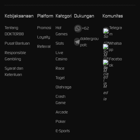
Kebijaksanaan
Platform
Kategori
Dukungan
Komunitas
Tentang
Promosi
Hot
Telegra
+62
DOKTER88
Games
m
Loyalty
doktergrou
Pusat Bantuan
Slots
Whatsa
pofc
Referral
pp
Responsible
Live
Gambling
Casino
Facebo
ok
Syarat dan
Race
Ketentuan
Togel
Olahraga
Crash
Game
Arcade
Poker
E-Sports