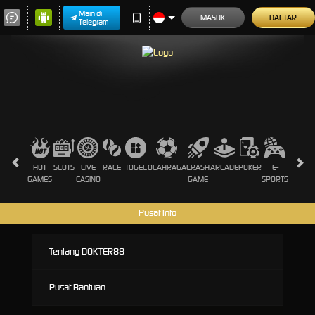
Main di
MASUK
DAFTAR
Telegram
HOT
SLOTS
LIVE
RACE
TOGEL
OLAHRAGA
CRASH
ARCADE
POKER
E-
PROMO
GAMES
CASINO
GAME
SPORTS
Pusat Info
Tentang DOKTER88
Pusat Bantuan