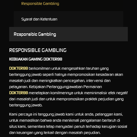
Responsible Gambling
Syarat dan Ketentuan
Responsible Gambling
RESPONSIBLE GAMBLING
KEBIJAKAN GAMING DOKTER88
DOKTER88
berkomitmen untuk mengesahkan taruhan yang
bertanggung jawab seperti halnya mempromosikan kesadaran akan
masalah judi dan meningkatkan pencegahan, intervensi dan
pelayanan. Kebijakan Pertanggungjawaban Permainan
DOKTER88
menetapkan komitmennya untuk meminimalisir efek negatif
dari masalah judi dan untuk mempromosikan praktek perjudian yang
bertanggung jawab.
Kami percaya ini tanggung jawab kami untuk anda, pelanggan kami,
untuk memastikan bahwa anda menikmati pengalaman bertaruh di
situs kami, sementara tetap menyadari penuh terhadap kerugian sosial
dan keuangan yang terkait dengan masalah perjudian.