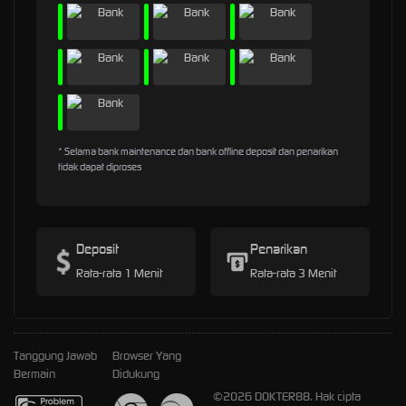
* Selama bank maintenance dan bank offline deposit dan penarikan
tidak dapat diproses
Deposit
Penarikan
Rata-rata 1 Menit
Rata-rata 3 Menit
Tanggung Jawab
Browser Yang
Bermain
Didukung
©2026 DOKTER88. Hak cipta