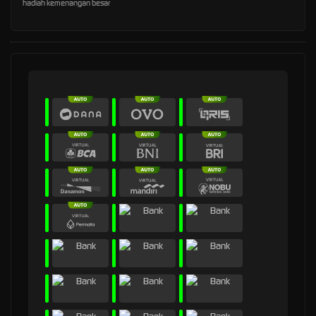
hadiah kemenangan besar