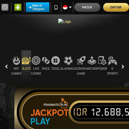
Main di
MASUK
DAFTAR
Telegram
HOT
SLOTS
LIVE
RACE
TOGEL
OLAHRAGA
CRASH
ARCADE
POKER
E-
PROMO
GAMES
CASINO
GAME
SPORTS
IDR
12,688,
JACKPOT
PLAY