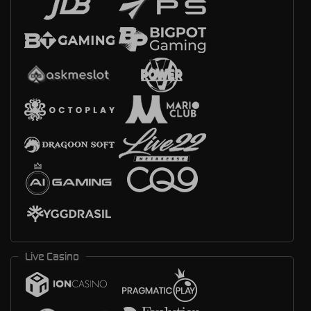
Live Casino