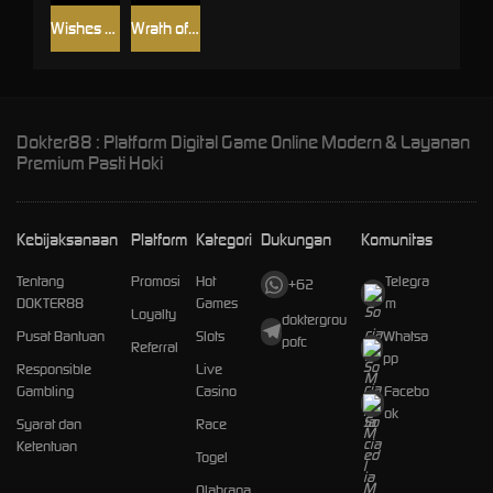
Wishes of the Genie
Wrath of Zeus
Dokter88 : Platform Digital Game Online Modern & Layanan
Premium Pasti Hoki
Kebijaksanaan
Platform
Kategori
Dukungan
Komunitas
Tentang
Promosi
Hot
Telegra
+62
DOKTER88
Games
m
Loyalty
doktergrou
Pusat Bantuan
Slots
Whatsa
pofc
Referral
pp
Responsible
Live
Gambling
Casino
Facebo
ok
Syarat dan
Race
Ketentuan
Togel
Olahraga