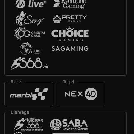
Race
Togel
Olahraga