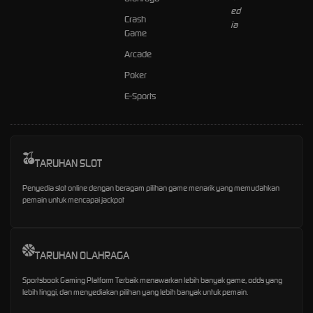
Crash
Game
Arcade
Poker
E-Sports
TARUHAN SLOT
Penyedia slot online dengan beragam pilihan game menarik yang memudahkan
pemain untuk mencapai jackpot
TARUHAN OLAHRAGA
Sportsbook Gaming Platform Terbaik menawarkan lebih banyak game, odds yang
lebih tinggi, dan menyediakan pilihan yang lebih banyak untuk pemain.