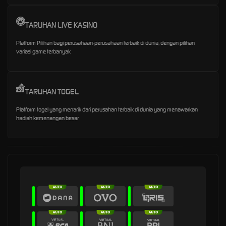
TARUHAN LIVE KASINO
Platform Pilihan bagi perusahaan-perusahaan terbaik di dunia, dengan pilihan
variasi game terbanyak
TARUHAN TOGEL
Platform togel yang menarik dari perusahan terbaik di dunia yang menawarkan
hadiah kemenangan besar