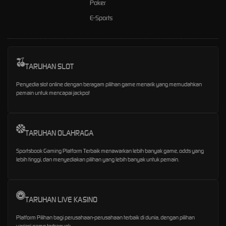
Poker
E-Sports
TARUHAN SLOT
Penyedia slot online dengan beragam pilihan game menarik yang memudahkan
pemain untuk mencapai jackpot
TARUHAN OLAHRAGA
Sportsbook Gaming Platform Terbaik menawarkan lebih banyak game, odds yang
lebih tinggi, dan menyediakan pilihan yang lebih banyak untuk pemain.
TARUHAN LIVE KASINO
Platform Pilihan bagi perusahaan-perusahaan terbaik di dunia, dengan pilihan
variasi game terbanyak