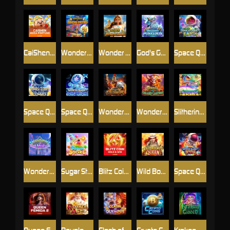
CaiShen Mega Fortune
Wonders of Machu Picchu
Wonder of Hanging Garden
God's Gambit: Poseidon
Space Quest: Earth
Space Quest: Moon
Space Quest: Neptune
Wonders of Colosseum
Wonders of Grand Canyon
Slithering Riches
Wonders of Taj Mahal
Sugar Strike
Blitz Coin: Hold & Win
Wild Bounty Queen
Space Quest: Mars