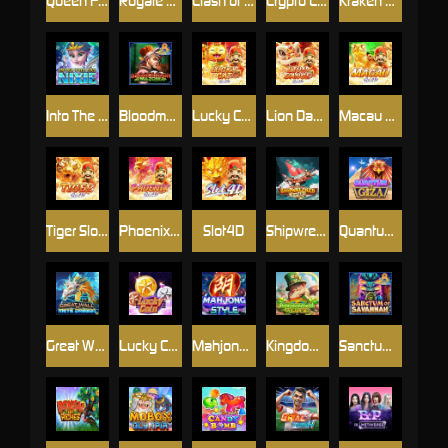
Queen Femida 2
Royale Ace
Clash of Olympus
Crypto Coin
Kraken Queen
Into The Fay: Nixie
Bloodmoon Amazonia
Lucky Cat Slot4D
Lion Dance Slot4D
Macau Slot4D
Tiger Slot4D
Phoenix Slot4D
Slot4D
Shipwrecked Riches
Quantum Of Giza
Great Wall of Meta Dragon
Lucky Coins
Mahjong Style
Kingdom of Luck
Sanctum Of Savanah