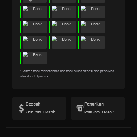
* Selama bank maintenance dan bank offline deposit dan penarikan
tidak dapat diproses
Deposit
Penarikan
Rata-rata 1 Menit
Rata-rata 3 Menit