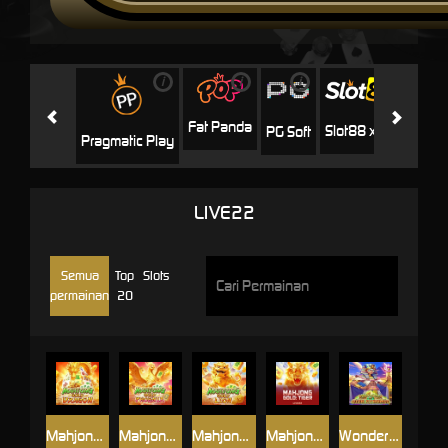
i
i
i
i
i
Facha
Fat Panda
Slot88 x PP
PG Soft
Pragmatic Play
LIVE22
Semua
Top
Slots
permainan
20
Mahjong Gold: Dragon
Mahjong Gold: Phoenix
Mahjong Gold: Lion
Mahjong Gold: Tiger
Wonders of Giza Pyramid