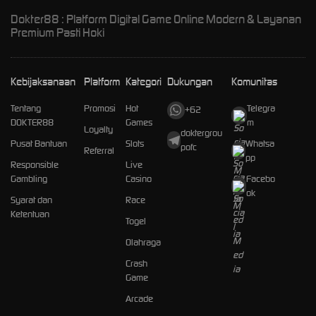
Dokter88 : Platform Digital Game Online Modern & Layanan
Premium Pasti Hoki
Kebijaksanaan
Platform
Kategori
Dukungan
Komunitas
Tentang
Promosi
Hot
Telegra
+62
DOKTER88
Games
m
Loyalty
doktergrou
Pusat Bantuan
Slots
Whatsa
pofc
Referral
pp
Responsible
Live
Gambling
Casino
Facebo
ok
Syarat dan
Race
Ketentuan
Togel
Olahraga
Crash
Game
Arcade