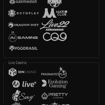
Live Casino