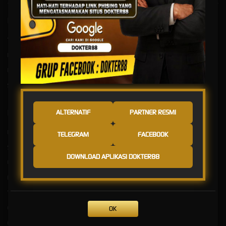
Kebijaksanaan
Platform
Tentang DOKTER88
Promosi
Pusat Bantuan
Loyalty
Responsible Gambling
Referral
Syarat dan Ketentuan
ALTERNATIF
PARTNER RESMI
Kategori
Dukungan
Hot Games
+62
TELEGRAM
FACEBOOK
Slots
doktergroupofc
DOWNLOAD APLIKASI DOKTER88
Live Casino
Race
Togel
OK
Olahraga
Crash Game