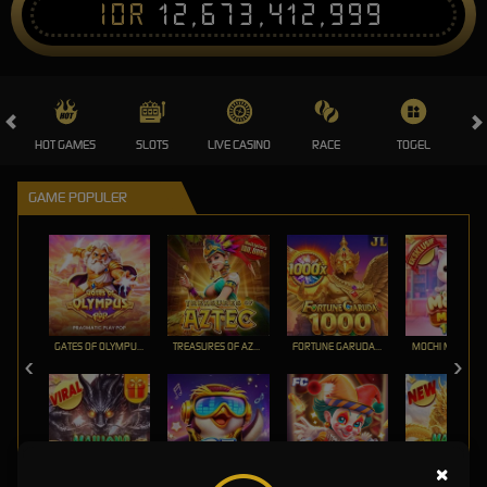
IDR
12,673,412,999
HOT GAMES
SLOTS
LIVE CASINO
RACE
TOGEL
OL
GAME POPULER
GATES OF OLYMPUS POP
TREASURES OF AZTEC
FORTUNE GARUDA 1000
MOCHI MANIA 1
×
MAHJONG WINS 3 – BLACK SCATTER
DJ BOOM BOOM
POKER WIN