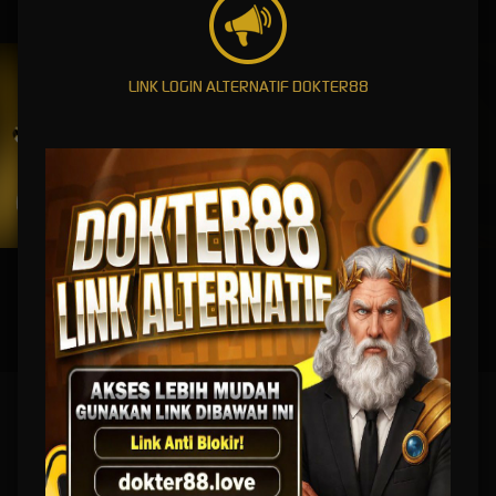
UNDUH
DOKTER88 APP
LINK LOGIN ALTERNATIF DOKTER88
Nikmati berbagai permainan dalam satu
genggaman
UNDUH
PANDUAN INSTALASI
Dokter88 : Platform Digital Game Online Modern & Layanan
Premium Pasti Hoki